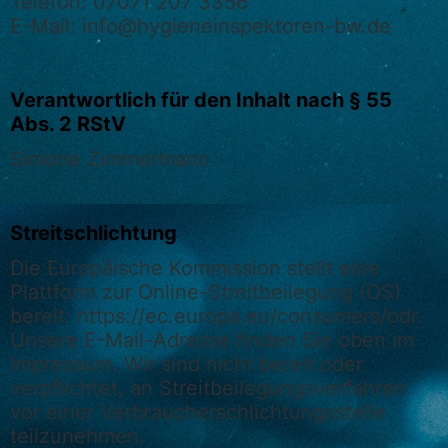
Telefon: 07071 207 3356
E-Mail: info@hygieneinspektoren-bw.de
Verantwortlich für den Inhalt nach § 55
Abs. 2 RStV
Simone Zimmermann
Streitschlichtung
Die Europäische Kommission stellt eine
Plattform zur Online-Streitbeilegung (OS)
bereit: https://ec.europa.eu/consumers/odr.
Unsere E-Mail-Adresse finden Sie oben im
Impressum. Wir sind nicht bereit oder
verpflichtet, an Streitbeilegungsverfahren
vor einer Verbraucherschlichtungsstelle
teilzunehmen.