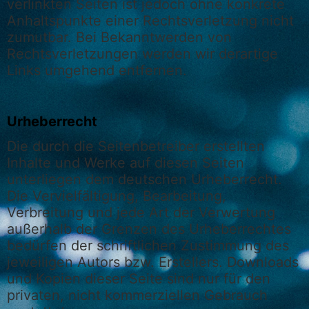
verlinkten Seiten ist jedoch ohne konkrete
Anhaltspunkte einer Rechtsverletzung nicht
zumutbar. Bei Bekanntwerden von
Rechtsverletzungen werden wir derartige
Links umgehend entfernen.
Urheberrecht
Die durch die Seitenbetreiber erstellten
Inhalte und Werke auf diesen Seiten
unterliegen dem deutschen Urheberrecht.
Die Vervielfältigung, Bearbeitung,
Verbreitung und jede Art der Verwertung
außerhalb der Grenzen des Urheberrechtes
bedürfen der schriftlichen Zustimmung des
jeweiligen Autors bzw. Erstellers. Downloads
und Kopien dieser Seite sind nur für den
privaten, nicht kommerziellen Gebrauch