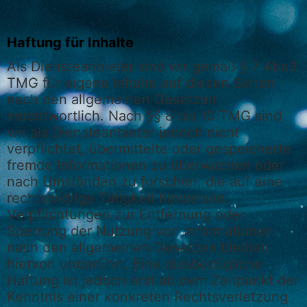
Haftung für Inhalte
Als Diensteanbieter sind wir gemäß § 7 Abs.1
TMG für eigene Inhalte auf diesen Seiten
nach den allgemeinen Gesetzen
verantwortlich. Nach §§ 8 bis 10 TMG sind
wir als Diensteanbieter jedoch nicht
verpflichtet, übermittelte oder gespeicherte
fremde Informationen zu überwachen oder
nach Umständen zu forschen, die auf eine
rechtswidrige Tätigkeit hinweisen.
Verpflichtungen zur Entfernung oder
Sperrung der Nutzung von Informationen
nach den allgemeinen Gesetzen bleiben
hiervon unberührt. Eine diesbezügliche
Haftung ist jedoch erst ab dem Zeitpunkt der
Kenntnis einer konkreten Rechtsverletzung