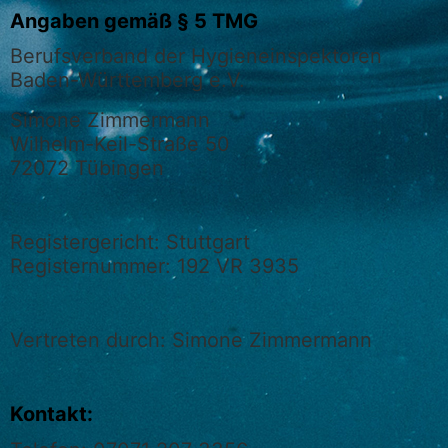
Angaben gemäß § 5 TMG
Berufsverband der Hygieneinspektoren
Baden-Württemberg e.V.
Simone Zimmermann
Wilhelm-Keil-Straße 50
72072 Tübingen
Registergericht: Stuttgart
Registernummer: 192 VR 3935
Vertreten durch: Simone Zimmermann
Kontakt: