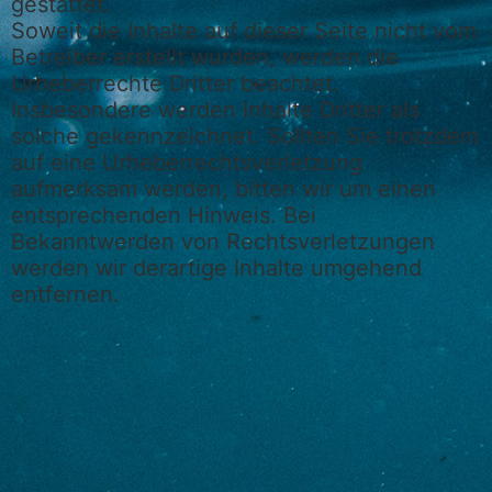
gestattet.
Soweit die Inhalte auf dieser Seite nicht vom
Betreiber erstellt wurden, werden die
Urheberrechte Dritter beachtet.
Insbesondere werden Inhalte Dritter als
solche gekennzeichnet. Sollten Sie trotzdem
auf eine Urheberrechtsverletzung
aufmerksam werden, bitten wir um einen
entsprechenden Hinweis. Bei
Bekanntwerden von Rechtsverletzungen
werden wir derartige Inhalte umgehend
entfernen.