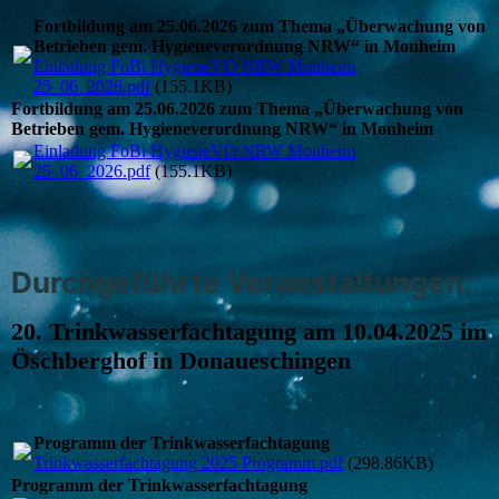
Fortbildung am 25.06.2026 zum Thema „Überwachung von
Betrieben gem. Hygieneverordnung NRW“ in Monheim
Einladung FoBi HygieneVO NRW Monheim
25_06_2026.pdf
(155.1KB)
Fortbildung am 25.06.2026 zum Thema „Überwachung von
Betrieben gem. Hygieneverordnung NRW“ in Monheim
Einladung FoBi HygieneVO NRW Monheim
25_06_2026.pdf
(155.1KB)
Durchgeführte Veranstaltungen:
20. Trinkwasserfachtagung am 10.04.2025 im
Öschberghof in Donaueschingen
Programm der Trinkwasserfachtagung
Trinkwasserfachtagung 2025 Programm.pdf
(298.86KB)
Programm der Trinkwasserfachtagung