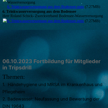
Wasserversorgung
6. Trinkwasserversorgung aus dem Bodensee.pptx
(7.27MB)
6. Trinkwasserversorgung aus dem Bodensee
Herr Roland Schick- Zweckverband Bodensee-Wasserversorgung
6. Trinkwasserversorgung aus dem Bodensee.pptx
(7.27MB)
06.10.2023 Fortbildung für Mitglieder
in Tripsdrill
Themen:
1. Händehygiene und MRSA im Krankenhaus und
Pflegeheim
2. Badewasser: Neufassung und Bewertung der
DIN 19643