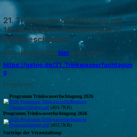
21. Trinkwasserfachtagung am
16.04.2026 im Öschberghof in
Donaueschingen
Anmeldung online
hier
oder unter:
https://gstoo.de/21_Trinkwasserfachtagun
g
Programm:
Programm Trinkwasserfachtagung 2026
2026 Programm Trinkwasserfachtagung
Donaueschingen.pdf
(403.7KB)
Programm Trinkwasserfachtagung 2026
2026 Programm Trinkwasserfachtagung
Donaueschingen.pdf
(403.7KB)
Vorträge der Veranstaltung: