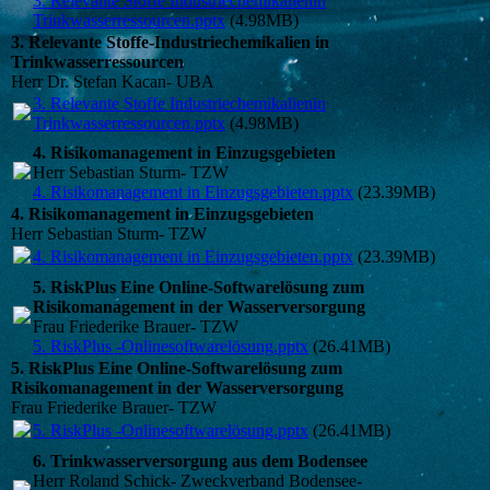
3. Relevante Stoffe Industriechemikalienin
Trinkwasserressourcen.pptx
(4.98MB)
3. Relevante Stoffe-Industriechemikalien in
Trinkwasserressourcen
Herr Dr. Stefan Kacan- UBA
3. Relevante Stoffe Industriechemikalienin
Trinkwasserressourcen.pptx
(4.98MB)
4. Risikomanagement in Einzugsgebieten
Herr Sebastian Sturm- TZW
4. Risikomanagement in Einzugsgebieten.pptx
(23.39MB)
4. Risikomanagement in Einzugsgebieten
Herr Sebastian Sturm- TZW
4. Risikomanagement in Einzugsgebieten.pptx
(23.39MB)
5. RiskPlus Eine Online-Softwarelösung zum
Risikomanagement in der Wasserversorgung
Frau Friederike Brauer- TZW
5. RiskPlus -Onlinesoftwarelösung.pptx
(26.41MB)
5. RiskPlus Eine Online-Softwarelösung zum
Risikomanagement in der Wasserversorgung
Frau Friederike Brauer- TZW
5. RiskPlus -Onlinesoftwarelösung.pptx
(26.41MB)
6. Trinkwasserversorgung aus dem Bodensee
Herr Roland Schick- Zweckverband Bodensee-