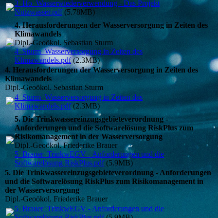
3_Ho_Wasserwiederverwendung - Das Projekt
Nutzwasser.pdf
(5.78MB)
4. Herausforderungen der Wasserversorgung in Zeiten des
Klimawandels
Dipl.-Geoökol. Sebastian Sturm
4_Sturm_Wasserversorgung in Zeiten des
Klimawandels.pdf
(2.3MB)
4. Herausforderungen der Wasserversorgung in Zeiten des
Klimawandels
Dipl.-Geoökol. Sebastian Sturm
4_Sturm_Wasserversorgung in Zeiten des
Klimawandels.pdf
(2.3MB)
5. Die Trinkwassereinzugsgebieteverordnung -
Anforderungen und die Softwarelösung RiskPlus zum
Risikomanagement in der Wasserversorgung
Dipl.-Geoökol. Friederike Brauer
5_Brauer_TrinkwEGV - Anforderungen und die
Softwarelösung RiskPlus.pdf
(5.9MB)
5. Die Trinkwassereinzugsgebieteverordnung - Anforderungen
und die Softwarelösung RiskPlus zum Risikomanagement in
der Wasserversorgung
Dipl.-Geoökol. Friederike Brauer
5_Brauer_TrinkwEGV - Anforderungen und die
Softwarelösung RiskPlus.pdf
(5.9MB)