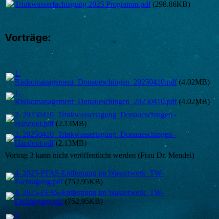
Trinkwasserfachtagung 2025 Programm.pdf
(298.86KB)
Vorträge:
1.
Risikomanagement_Donaueschingen_20250410.pdf
(4.02MB)
1.
Risikomanagement_Donaueschingen_20250410.pdf
(4.02MB)
2. 20250410_Trinkwassertagung_Donaueschingen -
Handout.pdf
(2.13MB)
2. 20250410_Trinkwassertagung_Donaueschingen -
Handout.pdf
(2.13MB)
Vortrag 3 kann nicht veröffentlicht werden (Frau Dr. Mendel)
4. 2025-PFAS-Entfernung im Wasserwerk_TW-
Fachtagung.pdf
(752.95KB)
4. 2025-PFAS-Entfernung im Wasserwerk_TW-
Fachtagung.pdf
(752.95KB)
5.