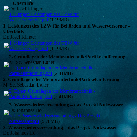
– Überblick
Dr. Josef Klinger
1_Klinger_Leistungen des TZW für
Wasserversorger.pdf
(1.19MB)
1. Leistungen des TZW für Behörden und Wasserversorger –
Überblick
Dr. Josef Klinger
1_Klinger_Leistungen des TZW für
Wasserversorger.pdf
(1.19MB)
2. Grundlagen der Membrantechnik/Partikelentfernung
M. Sc. Sebastian Egner
2_Egner_Grundlagen der Membrantechnik -
Partikelentfernung.pdf
(2.41MB)
2. Grundlagen der Membrantechnik/Partikelentfernung
M. Sc. Sebastian Egner
2_Egner_Grundlagen der Membrantechnik -
Partikelentfernung.pdf
(2.41MB)
3. Wasserwiederverwendung – das Projekt Nutzwasser
Dr. Johannes Ho
3_Ho_Wasserwiederverwendung - Das Projekt
Nutzwasser.pdf
(5.78MB)
3. Wasserwiederverwendung – das Projekt Nutzwasser
Dr. Johannes Ho