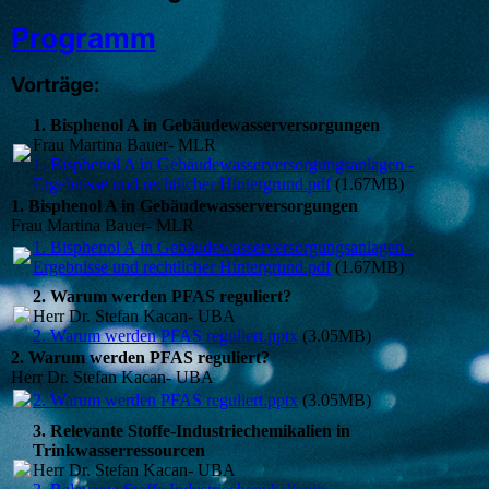
Programm
Vorträge:
1. Bisphenol A in Gebäudewasserversorgungen
Frau Martina Bauer- MLR
1. Bisphenol A in Gebäudewasserversorgungsanlagen -
Ergebnisse und rechtlicher Hintergrund.pdf
(1.67MB)
1. Bisphenol A in Gebäudewasserversorgungen
Frau Martina Bauer- MLR
1. Bisphenol A in Gebäudewasserversorgungsanlagen -
Ergebnisse und rechtlicher Hintergrund.pdf
(1.67MB)
2. Warum werden PFAS reguliert?
Herr Dr. Stefan Kacan- UBA
2. Warum werden PFAS reguliert.pptx
(3.05MB)
2. Warum werden PFAS reguliert?
Herr Dr. Stefan Kacan- UBA
2. Warum werden PFAS reguliert.pptx
(3.05MB)
3. Relevante Stoffe-Industriechemikalien in
Trinkwasserressourcen
Herr Dr. Stefan Kacan- UBA