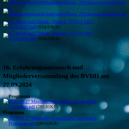
MikrobiologischeBefundeinderPraxis_20Trinkwasserfachtagung
5.
MikrobiologischeBefundeinderPraxis_20Trinkwasserfachtagung
6. Chlorit und Chlorat - Orbach - CVUA SIG -
10.04.2025.pdf
(934.93KB)
6. Chlorit und Chlorat - Orbach - CVUA SIG -
10.04.2025.pdf
(934.93KB)
16. Erfahrungsaustausch und
Mitgliederversammlung des BVDH am
27.09.2024
Programm
2024-09-27 Mitgliederversammlung Löwenstein
Programm.pdf
(289.81KB)
Programm
2024-09-27 Mitgliederversammlung Löwenstein
Programm.pdf
(289.81KB)