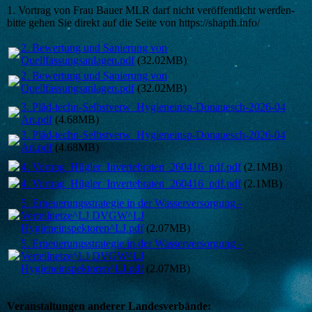
1. Vortrag von Frau Bauer MLR darf nicht veröffentlicht werden-
bitte gehen Sie direkt auf die Seite von https://shapth.info/
2. Bewertung und Sanierung von
Quellfassungsanlagen.pdf
(32.02MB)
2. Bewertung und Sanierung von
Quellfassungsanlagen.pdf
(32.02MB)
3. Pläd-techn-Selbstverw_Hygieneinsp-Donauesch-2026-04
An.pdf
(4.68MB)
3. Pläd-techn-Selbstverw_Hygieneinsp-Donauesch-2026-04
An.pdf
(4.68MB)
4. Vortrag_Hügler_Invertebraten_260416_pdf.pdf
(2.1MB)
4. Vortrag_Hügler_Invertebraten_260416_pdf.pdf
(2.1MB)
5. Erneuerungsstrategie in der Wasserversorgung -
Verteilnetze^LJ DVGW^LJ
Hygieneinspektoren^LJ.pdf
(2.07MB)
5. Erneuerungsstrategie in der Wasserversorgung -
Verteilnetze^LJ DVGW^LJ
Hygieneinspektoren^LJ.pdf
(2.07MB)
Veranstaltungen anderer Landesverbände: